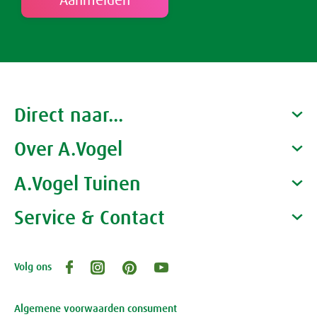
Rust & Slaap
Rust & Ontspanning
Spieren & Gewrichten
Direct naar...
Slaap
Botten & Gewrichten
Spijsvertering
Over A.Vogel
Producten
Reuma & Gewrichtspijn
Voeding
Gezondheidscoaches
A.Vogel Tuinen
Alfred Vogel
Spieren
Overig
Vacatures
Waarom A.Vogel kiezen
Service & Contact
Over A.Vogel tuinen
Arnica D6
Het bedrijf A.Vogel
Activiteiten
Persoonlijk contact
Pollinosan
Volg ons
Openingstijden, route en adres
Klantenservice webwinkel
Prostaforce
Review-richtlijnen
Algemene voorwaarden consument