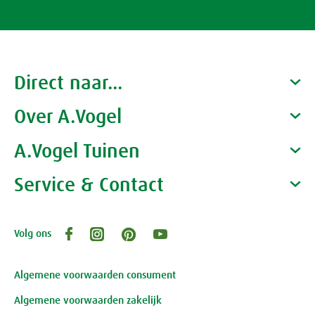
Rust & Slaap
Rust & Ontspanning
Spieren & Gewrichten
Direct naar...
Slaap
Botten & Gewrichten
Spijsvertering
Over A.Vogel
Producten
Gezondheidscoaches
A.Vogel Tuinen
Reuma & Gewrichtspijn
Voeding
Alfred Vogel
Vacatures
Waarom A.Vogel kiezen
Service & Contact
Over A.Vogel tuinen
Spieren
Overig
Het bedrijf A.Vogel
Activiteiten
Persoonlijk contact
Arnica D6
Volg ons
Openingstijden, route en adres
Klantenservice webwinkel
Pollinosan
Review-richtlijnen
Algemene voorwaarden consument
Algemene voorwaarden zakelijk
Prostaforce