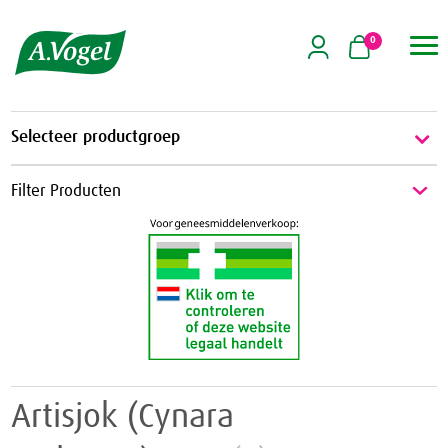
0

Selecteer productgroep
Energie & Weerstand
Filter Producten
Energie
Griep & Verkoudheid
Weerstand
Griep
Hart & Bloedvaten
Verkoudheid
Aambeien
Hooikoorts
Geheugen
Huid
Artisjok (Cynara