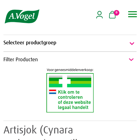
0

Selecteer productgroep
Energie & Weerstand
Filter Producten
Energie
Griep & Verkoudheid
Weerstand
Griep
Hart & Bloedvaten
Verkoudheid
Aambeien
Hooikoorts
Geheugen
Huid
Artisjok (Cynara