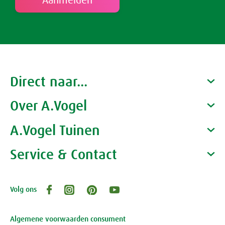
Rust & Slaap
Rust & Ontspanning
Spieren & Gewrichten
Direct naar...
Slaap
Botten & Gewrichten
Spijsvertering
Over A.Vogel
Producten
Reuma & Gewrichtspijn
Voeding
Gezondheidscoaches
A.Vogel Tuinen
Alfred Vogel
Spieren
Overig
Vacatures
Waarom A.Vogel kiezen
Service & Contact
Over A.Vogel tuinen
Arnica D6
Het bedrijf A.Vogel
Activiteiten
Persoonlijk contact
Pollinosan
Volg ons
Openingstijden, route en adres
Klantenservice webwinkel
Prostaforce
Review-richtlijnen
Algemene voorwaarden consument