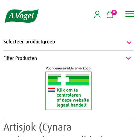
0

Selecteer productgroep
Energie & Weerstand
Filter Producten
Energie
Griep & Verkoudheid
Weerstand
Griep
Hart & Bloedvaten
Verkoudheid
Aambeien
Hooikoorts
Geheugen
Huid
Artisjok (Cynara