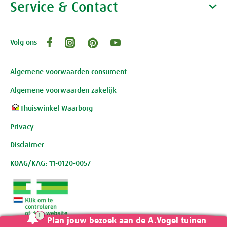
Waarom A.Vogel kiezen
Service & Contact
Over A.Vogel tuinen
Het bedrijf A.Vogel
Activiteiten
Persoonlijk contact
Volg ons
Openingstijden, route en adres
Klantenservice webwinkel
Review-richtlijnen
Algemene voorwaarden consument
Algemene voorwaarden zakelijk
Thuiswinkel Waarborg
Privacy
Disclaimer
KOAG/KAG: 11-0120-0057
Plan jouw bezoek aan de A.Vogel tuinen