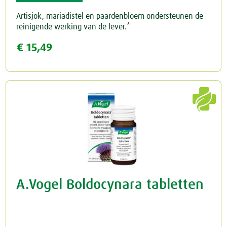
Artisjok, mariadistel en paardenbloem ondersteunen de
Rust & Slaap
reinigende werking van de lever.*
€ 15,49
Rust & Ontspanning
Spieren & Gewrichten
Slaap
Botten & Gewrichten
Spijsvertering

Reuma & Gewrichtspijn
Voeding
Spieren
Overig
Arnica D6
A.Vogel Boldocynara tabletten
Pollinosan
Prostaforce