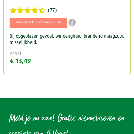
(77)
Schildklier

Traditioneel kruidengeneesmiddel
Bij opgeblazen gevoel, winderigheid, brandend maagzuur,
misselijkheid.
Vanaf:
€ 13,49
Meld je nu aan! Gratis nieuwsbrieven en
specials van A.Vogel