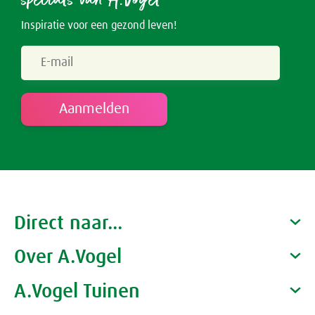
Inspiratie voor een gezond leven!
Direct naar...
Over A.Vogel
Producten
Gezondheidscoaches
A.Vogel Tuinen
Alfred Vogel
Vacatures