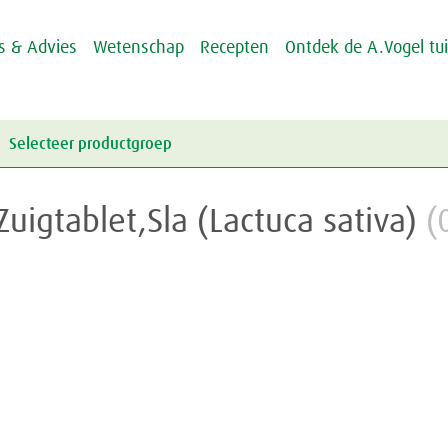
ps & Advies
Wetenschap
Recepten
Ontdek de A.Vogel tu
Selecteer productgroep
Energie & Weerstand
Zuigtablet,Sla (Lactuca sativa)
(
Griep & Verkoudheid
Energie
Hart & Bloedvaten
Weerstand
Griep
Hooikoorts
Verkoudheid
Aambeien
Huid
Geheugen
Junior
Rusteloze benen
Crème