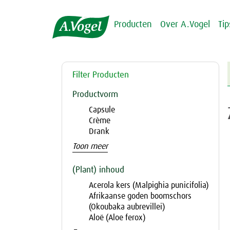
Producten
Over A.Vogel
Ti
Filter Producten
Productvorm
Capsule
Crème
Drank
Toon meer
(Plant) inhoud
Acerola kers (Malpighia punicifolia)
Afrikaanse goden boomschors
(Okoubaka aubrevillei)
Aloë (Aloe ferox)