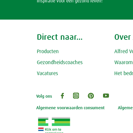
Inspiratie voor een gezond leven!
Direct naar...
Over
Producten
Alfred V
Gezondheidscoaches
Waarom 
Vacatures
Het bedr
Volg ons
Algemene voorwaarden consument
Algemen