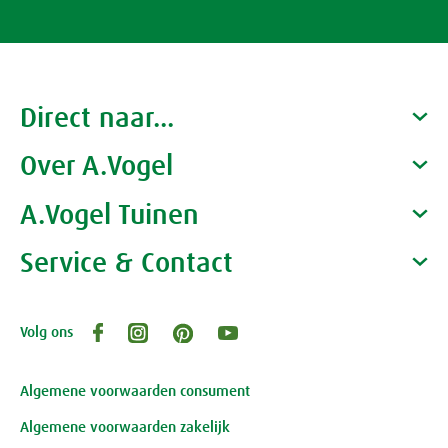
Rust & Slaap
Rust & Ontspanning
Spieren & Gewrichten
Direct naar...
Slaap
Botten & Gewrichten
Spijsvertering
Over A.Vogel
Producten
Gezondheidscoaches
A.Vogel Tuinen
Reuma & Gewrichtspijn
Voeding
Alfred Vogel
Vacatures
Waarom A.Vogel kiezen
Service & Contact
Over A.Vogel tuinen
Spieren
Overig
Het bedrijf A.Vogel
Activiteiten
Persoonlijk contact
Arnica D6
Volg ons
Openingstijden, route en adres
Klantenservice webwinkel
Pollinosan
Review-richtlijnen
Algemene voorwaarden consument
Algemene voorwaarden zakelijk
Prostaforce