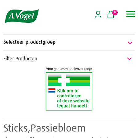
0

Selecteer productgroep
Energie & Weerstand
Filter Producten
Energie
Griep & Verkoudheid
Weerstand
Griep
Hart & Bloedvaten
Verkoudheid
Aambeien
Hooikoorts
Geheugen
Huid
Sticks,Passiebloem