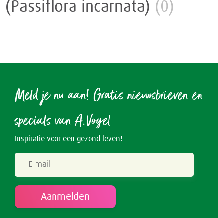
(Passiflora incarnata)
(0)
Rusteloze benen
Crème
Junior
Spataderen
Overig
Keel
Hart & Bloedvaten
Menstruatie
Nieren & Blaas
Meld je nu aan! Gratis nieuwsbrieven en
Blaas
Neus
specials van A.Vogel
Nieren
Ogen & Oren
Inspiratie voor een gezond leven!
Ogen
Overgang
Oren
Perimenopauze
Prostaat