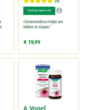
(8)

Voedingssupplement
r
Citroenmelisse helpt om
en
lekker te slapen.*
€ 19,99
A.Vogel