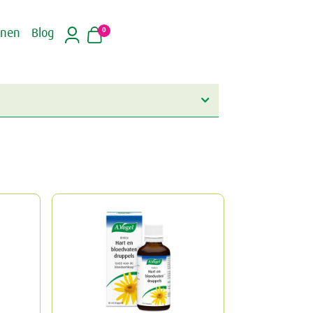
0
inen
Blog