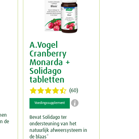
A.Vogel
Cranberry
Monarda +
Solidago
tabletten
(60)

Voedingssupplement
nen
Bevat Solidago ter
an de
ondersteuning van het
natuurlijk afweersysteem in
de blaas*