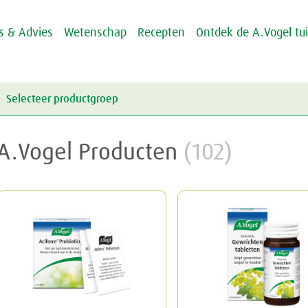
ps & Advies
Wetenschap
Recepten
Ontdek de A.Vogel tu
Selecteer productgroep
Energie & Weerstand
A.Vogel Producten
(102)
Griep & Verkoudheid
Energie
Hart & Bloedvaten
Weerstand
Griep
Hooikoorts
Verkoudheid
Aambeien
Huid
Geheugen
Junior
Rusteloze benen
Crème