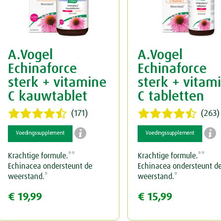
A.Vogel
A.Vogel
Echinaforce
Echinaforce
sterk + vitamine
sterk + vitam
C kauwtablet
C tabletten
(171)
(263)


Voedingssupplement
Voedingssupplement
Krachtige formule.**
Krachtige formule.**
Echinacea ondersteunt de
Echinacea ondersteunt d
weerstand.*
weerstand.*
€ 19,99
€ 15,99