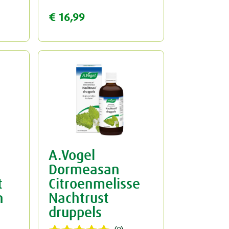
€ 16,99
A.Vogel
Dormeasan
t
Citroenmelisse
n
Nachtrust
druppels