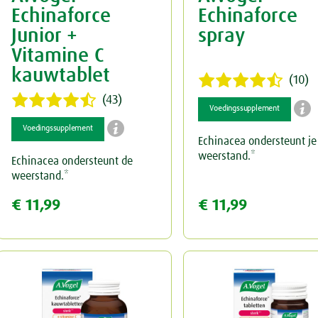
Echinaforce
Echinaforce
Junior +
spray
Vitamine C
kauwtablet
(10)
(43)

Voedingssupplement

Voedingssupplement
Echinacea ondersteunt je
weerstand.*
Echinacea ondersteunt de
weerstand.*
€ 11,99
€ 11,99