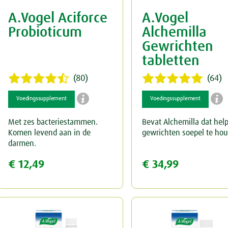
A.Vogel Aciforce
A.Vogel
Keel
Spataderen
Overig
Probioticum
Alchemilla
Menstruatie
Hart & Bloedvaten
Gewrichten
tabletten
Nieren & Blaas
(80)
(64)
Neus
Blaas


Voedingssupplement
Voedingssupplement
Ogen & Oren
Nieren
Met zes bacteriestammen.
Bevat Alchemilla dat help
Komen levend aan in de
gewrichten soepel te ho
Overgang
Ogen
darmen.
€ 12,49
€ 34,99
Perimenopauze
Oren
Prostaat
Rust & Slaap