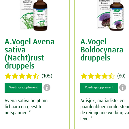
Spieren & Gewrichten
Rust & Ontspanning
Spijsvertering
Slaap
Botten & Gewrichten
Voeding
Reuma & Gewrichtspijn
A.Vogel Avena
A.Vogel
Overig
Spieren
sativa
Boldocynara
(Nacht)rust
druppels
Arnica D6
druppels
Pollinosan
(105)
(60)


Voedingssupplement
Voedingssupplement
Prostaforce
Avena sativa helpt om
Artisjok, mariadistel en
Schildklier
lichaam en geest te
paardenbloem ondersteu
ontspannen.*
de reinigende werking v
lever.*