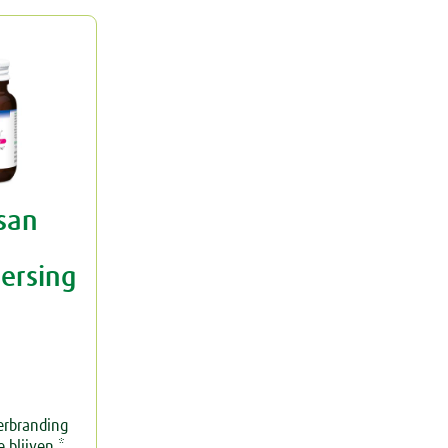
san
ersing
erbranding
 blijven.*