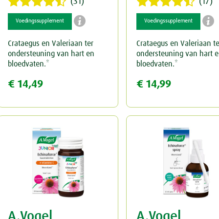
(31)
(17)


Voedingssupplement
Voedingssupplement
Crataegus en Valeriaan ter
Crataegus en Valeriaan te
ondersteuning van hart en
ondersteuning van hart 
bloedvaten.*
bloedvaten.*
€ 14,49
€ 14,99
A.Vogel
A.Vogel