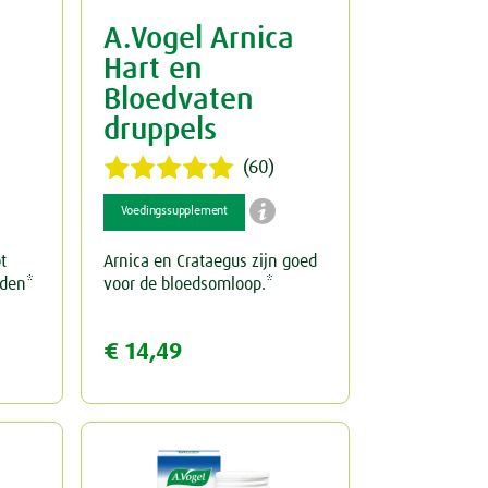
A.Vogel Arnica
Hart en
Bloedvaten
druppels
(60)

Voedingssupplement
t
Arnica en Crataegus zijn goed
uden*
voor de bloedsomloop.*
€ 14,49