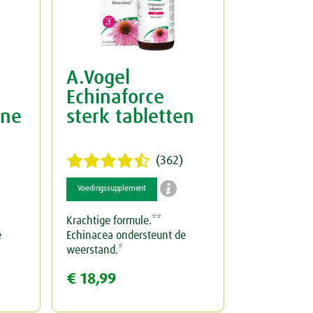
A.Vogel
Echinaforce
ine
sterk tabletten
(362)

Voedingssupplement
Krachtige formule.**
e
Echinacea ondersteunt de
weerstand.*
€ 18,99