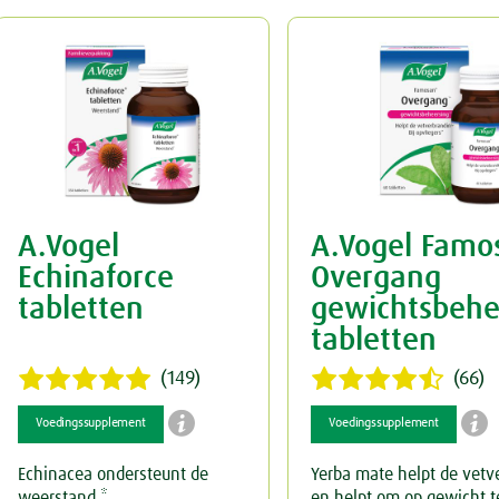
A.Vogel
A.Vogel Famo
Echinaforce
Overgang
tabletten
gewichtsbehe
tabletten
(149)
(66)


Voedingssupplement
Voedingssupplement
Echinacea ondersteunt de
Yerba mate helpt de vetv
weerstand.*
en helpt om op gewicht te