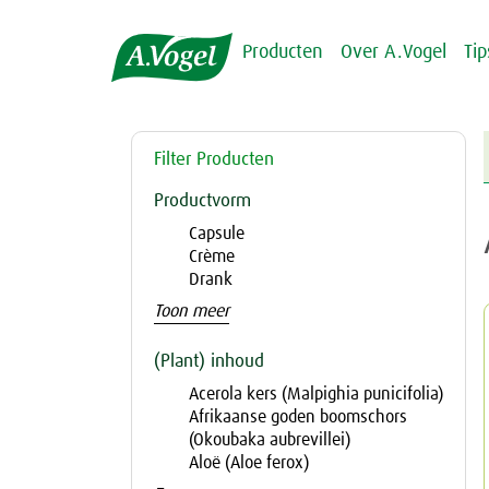
Producten
Over A.Vogel
Ti
Filter Producten
Productvorm
Capsule
Crème
Drank
Toon meer
(Plant) inhoud
Acerola kers (Malpighia punicifolia)
Afrikaanse goden boomschors
(Okoubaka aubrevillei)
Aloë (Aloe ferox)