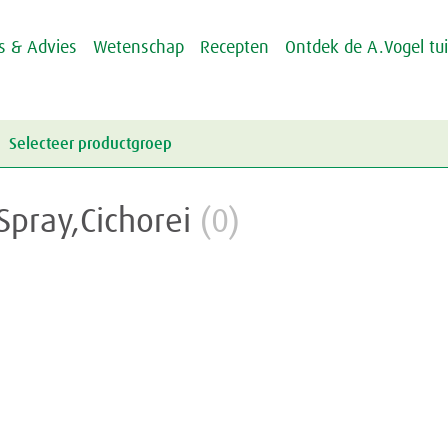
ps & Advies
Wetenschap
Recepten
Ontdek de A.Vogel tu
Selecteer productgroep
Energie & Weerstand
Spray,Cichorei
(0)
Griep & Verkoudheid
Energie
Hart & Bloedvaten
Weerstand
Griep
Hooikoorts
Verkoudheid
Aambeien
Huid
Geheugen
Junior
Rusteloze benen
Crème