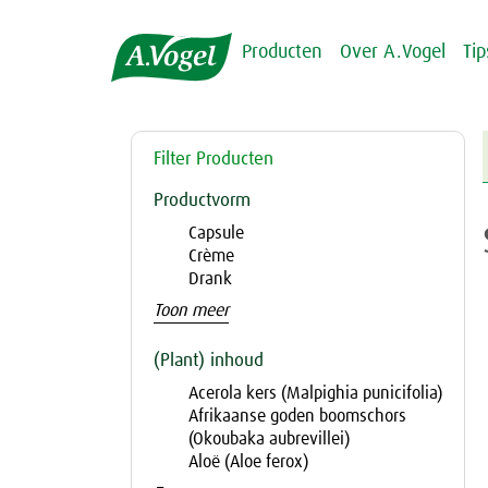
Producten
Over A.Vogel
Ti
Filter Producten
Productvorm
Capsule
Crème
Drank
Toon meer
(Plant) inhoud
Acerola kers (Malpighia punicifolia)
Afrikaanse goden boomschors
(Okoubaka aubrevillei)
Aloë (Aloe ferox)