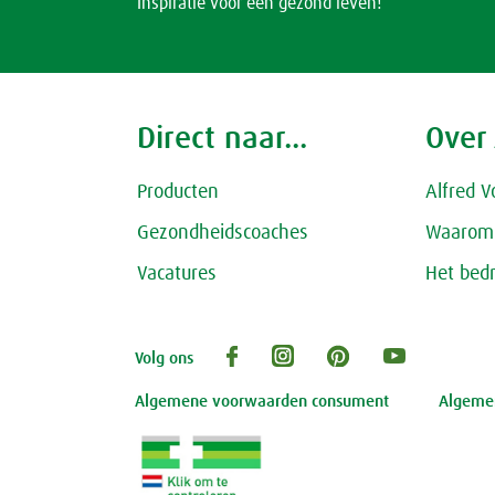
Inspiratie voor een gezond leven!
Direct naar...
Over
Producten
Alfred V
Gezondheidscoaches
Waarom 
Vacatures
Het bedr
Volg ons
Algemene voorwaarden consument
Algemen