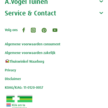
A.Vogel Tuinen
Alfred Vogel
Vacatures
Waarom A.Vogel kiezen
Service & Contact
Over A.Vogel tuinen
Het bedrijf A.Vogel
Activiteiten
Persoonlijk contact
Volg ons
Openingstijden, route en adres
Klantenservice webwinkel
Review-richtlijnen
Algemene voorwaarden consument
Algemene voorwaarden zakelijk
Thuiswinkel Waarborg
Privacy
Disclaimer
KOAG/KAG: 11-0120-0057