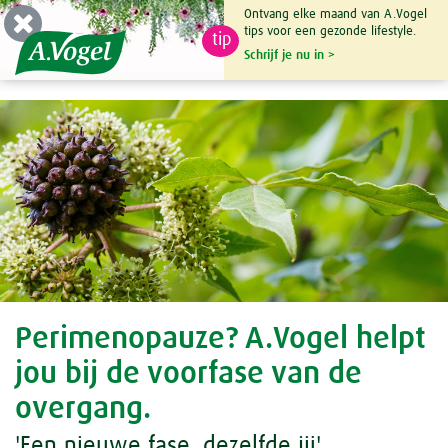
Ontvang elke maand van A.Vogel
tips voor een gezonde lifestyle.
tip
0

Schrijf je nu in >
Perimenopauze? A.Vogel helpt
jou bij de voorfase van de
overgang.
'Een nieuwe fase, dezelfde jij'