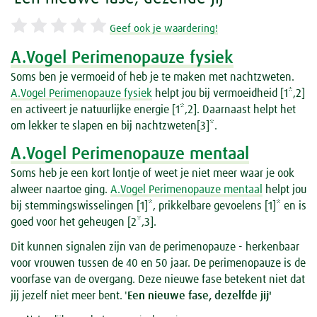
Geef ook je waardering!
A.Vogel Perimenopauze fysiek
Soms ben je vermoeid of heb je te maken met nachtzweten.
A.Vogel Perimenopauze fysiek
helpt jou bij vermoeidheid [1*,2]
en activeert je natuurlijke energie [1*,2]. Daarnaast helpt het
om lekker te slapen en bij nachtzweten[3]*.
A.Vogel Perimenopauze mentaal
Soms heb je een kort lontje of weet je niet meer waar je ook
alweer naartoe ging.
A.Vogel Perimenopauze mentaal
helpt jou
bij stemmingswisselingen [1]*, prikkelbare gevoelens [1]* en is
goed voor het geheugen [2*,3].
Dit kunnen signalen zijn van de perimenopauze - herkenbaar
voor vrouwen tussen de 40 en 50 jaar. De perimenopauze is de
voorfase van de overgang. Deze nieuwe fase betekent niet dat
jij jezelf niet meer bent.
'
Een nieuwe fase, dezelfde jij'