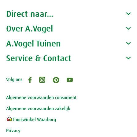
Direct naar...
Over A.Vogel
Producten
Gezondheidscoaches
A.Vogel Tuinen
Alfred Vogel
Vacatures
Waarom A.Vogel kiezen
Service & Contact
Over A.Vogel tuinen
Het bedrijf A.Vogel
Activiteiten
Persoonlijk contact
Volg ons
Openingstijden, route en adres
Klantenservice webwinkel
Review-richtlijnen
Algemene voorwaarden consument
Algemene voorwaarden zakelijk
Thuiswinkel Waarborg
Privacy