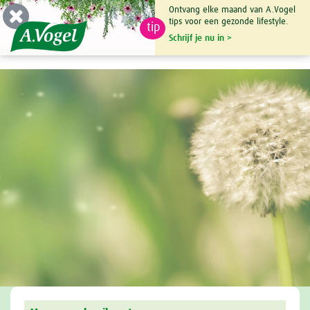
Ontvang elke maand van A.Vogel
tips voor een gezonde lifestyle.
tip
0

Schrijf je nu in >