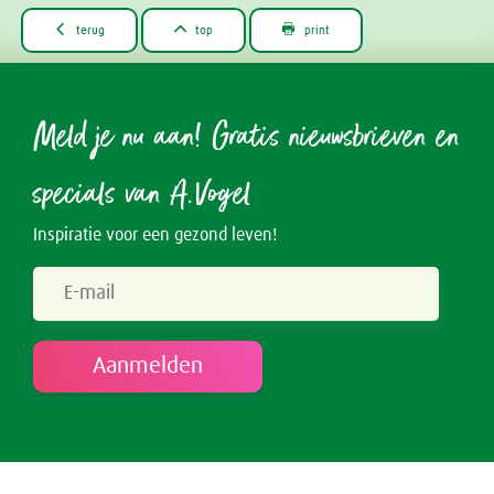



terug
top
print
Meld je nu aan! Gratis nieuwsbrieven en
specials van A.Vogel
Inspiratie voor een gezond leven!