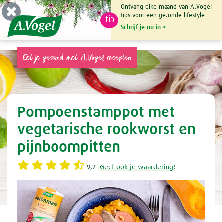
Ontvang elke maand van A.Vogel
tips voor een gezonde lifestyle.
tip
0

Schrijf je nu in >
Eet je gezond met A.Vogel recepten
Pompoenstamppot met
vegetarische rookworst en
pijnboompitten
9,2
Geef ook je waardering!