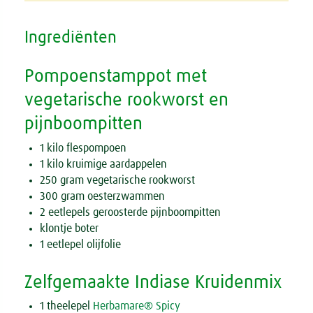
Ingrediënten
Pompoenstamppot met
vegetarische rookworst en
pijnboompitten
1 kilo flespompoen
1 kilo kruimige aardappelen
250 gram vegetarische rookworst
300 gram oesterzwammen
2 eetlepels geroosterde pijnboompitten
klontje boter
1 eetlepel olijfolie
Zelfgemaakte Indiase Kruidenmix
1 theelepel
Herbamare® Spicy