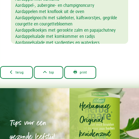
Aardappel-, aubergine- en champignoncurry
Aardappelen met knoflook uit de oven
Aardappelgnocchi met salieboter, kalfsworstjes, gegrilde
courgette en courgettebloemen
Aardappelkoekjes met gerookte zalm en papajachutney
Aardappelsalade met komkommer en radijs
Aardappelsalade met sardientjes en waterkers
Aardbei- en peersmoothie
Aardbeienjam
Ananas-smoothie
Appel- en banaansmoothie



terug
top
print
Appel- en spinaziesmoothie
Artisjok plaattaart met brie en walnoten
Artisjok spread
Asperges met roerei en bonensalade
Aubergine gevuld met linzen
Herbamare
Aubergine- en linzensoep
Auberginelasagne
Original
Aubergineschotel met gehakt en sesamzaad
Tips voor een
Avocado toast met Parmezaanse kaas en citroen
Avocado- en courgettesoep
kruidenzout
gezonde leefstijl
Avocado- en grapefruitsalade