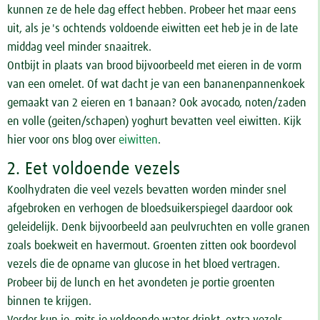
kunnen ze de hele dag effect hebben. Probeer het maar eens
uit, als je 's ochtends voldoende eiwitten eet heb je in de late
middag veel minder snaaitrek.
Ontbijt in plaats van brood bijvoorbeeld met eieren in de vorm
van een omelet. Of wat dacht je van een bananenpannenkoek
gemaakt van 2 eieren en 1 banaan? Ook avocado, noten/zaden
en volle (geiten/schapen) yoghurt bevatten veel eiwitten. Kijk
hier voor ons blog over
eiwitten
.
2. Eet voldoende vezels
Koolhydraten die veel vezels bevatten worden minder snel
afgebroken en verhogen de bloedsuikerspiegel daardoor ook
geleidelijk. Denk bijvoorbeeld aan peulvruchten en volle granen
zoals boekweit en havermout. Groenten zitten ook boordevol
vezels die de opname van glucose in het bloed vertragen.
Probeer bij de lunch en het avondeten je portie groenten
binnen te krijgen.
Verder kun je, mits je voldoende water drinkt, extra vezels