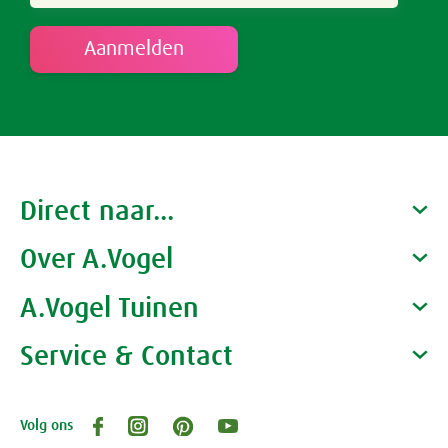
Direct naar...
Over A.Vogel
Producten
Gezondheidscoaches
A.Vogel Tuinen
Alfred Vogel
Vacatures
Waarom A.Vogel kiezen
Service & Contact
Over A.Vogel tuinen
Het bedrijf A.Vogel
Activiteiten
Persoonlijk contact
Volg ons
Openingstijden, route en adres
Klantenservice webwinkel