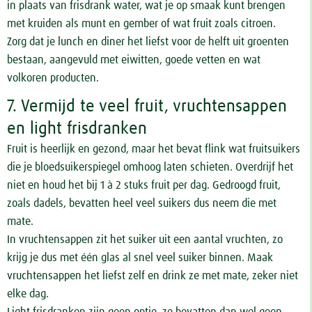
in plaats van frisdrank water, wat je op smaak kunt brengen
met kruiden als munt en gember of wat fruit zoals citroen.
Zorg dat je lunch en diner het liefst voor de helft uit groenten
bestaan, aangevuld met eiwitten, goede vetten en wat
volkoren producten.
7. Vermijd te veel fruit, vruchtensappen
en light frisdranken
Fruit is heerlijk en gezond, maar het bevat flink wat fruitsuikers
die je bloedsuikerspiegel omhoog laten schieten. Overdrijf het
niet en houd het bij 1 à 2 stuks fruit per dag. Gedroogd fruit,
zoals dadels, bevatten heel veel suikers dus neem die met
mate.
In vruchtensappen zit het suiker uit een aantal vruchten, zo
krijg je dus met één glas al snel veel suiker binnen. Maak
vruchtensappen het liefst zelf en drink ze met mate, zeker niet
elke dag.
Light frisdranken zijn geen optie, ze bevatten dan wel geen