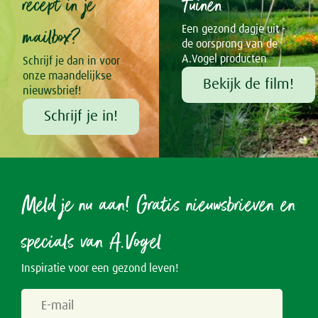
recept in je
Tuinen
mailbox?
Een gezond dagje uit -
de oorsprong van de
A.Vogel producten
Schrijf je dan in voor
onze maandelijkse
Bekijk de film!
nieuwsbrief!
Schrijf je in!
Meld je nu aan! Gratis nieuwsbrieven en
specials van A.Vogel
Inspiratie voor een gezond leven!