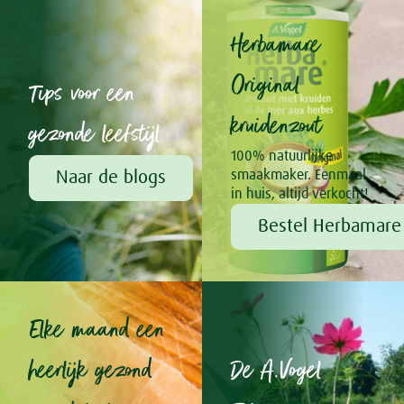
Herbamare
Original
Tips voor een
kruidenzout
gezonde leefstijl
100% natuurlijke
Naar de blogs
smaakmaker. Eenmaal
in huis, altijd verkocht!
Bestel Herbamare 
Elke maand een
heerlijk gezond
De A.Vogel