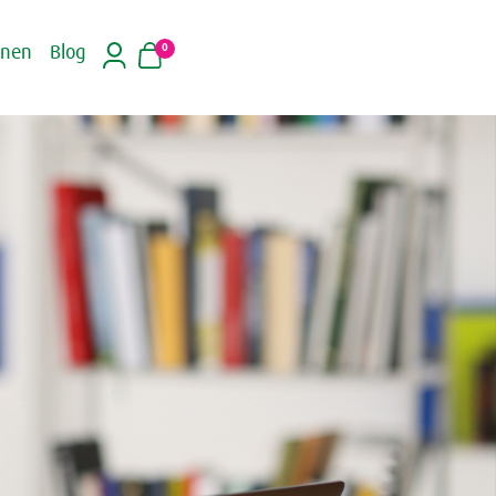
0
inen
Blog