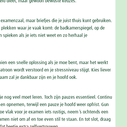
kkeld dieet, maar gewoon bewuste keuzes.
xamenzaal, maar briefjes die je juist thuis kunt gebruiken.
op plekken waar je vaak komt: de badkamerspiegel, op de
 spieken als je iets niet weet en zo herhaal je
chien een snelle oplossing als je moe bent, maar het werkt
atroon wordt verstoord en je stressniveau stijgt. Kies liever
aam zal je dankbaar zijn en je hoofd ook.
je nog veel moet leren. Toch zijn pauzes essentieel. Continu
nen opnemen, terwijl een pauze je hoofd weer opfrist. Gun
e vlak voor je examen iets rustigs, neem ’s ochtends een
men niet om af en toe even stil te staan. En tot slot, draag
t dat beetje extra zelfvertrouwen.