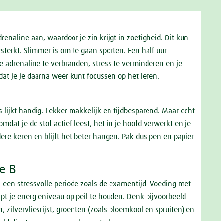
naline aan, waardoor je zin krijgt in zoetigheid. Dit kun
rsterkt. Slimmer is om te gaan sporten. Een half uur
ge adrenaline te verbranden, stress te verminderen en je
dat je je daarna weer kunt focussen op het leren.
ijkt handig. Lekker makkelijk en tijdbesparend. Maar echt
omdat je de stof actief leest, het in je hoofd verwerkt en je
dere keren en blijft het beter hangen. Pak dus pen en papier
ne B
in een stressvolle periode zoals de examentijd. Voeding met
lpt je energieniveau op peil te houden. Denk bijvoorbeeld
n, zilvervliesrijst, groenten (zoals bloemkool en spruiten) en