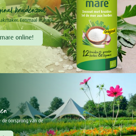
inal kruidenzout
akmaker. Eenmaal in huis,
mare online!
nen
- de oorsprong van de