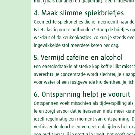
fruit (zoals bananen en grapefruit). Geen ingewi
4. Maak slimme spiekbriefjes
Geen echte spiekbriefjes die je meeneemt naar de e
Is iets lastig om te onthouden? Hang de briefjes 
wc-deur of de keukenkastjes. Zo kun je steeds even
ingewikkelde stof meerdere keren per dag.
5. Vermijd cafeïne en alcohol
Een energiedrankje of sterke kop koffie lijkt miss
averechts. Je concentratie wordt slechter, je slaapp
voor water of een rustgevende kruidenthee. Je lich
6. Ontspanning helpt je vooruit
Ontspannen voelt misschien als tijdverspilling als 
leren zorgt ervoor dat je hersenen niets meer kun
jezelf regelmatig een moment van ontspanning. Do
verfrissende douche en vergeet ook tijdens het exa
een outfit waar jij je prettig in voelt. Dat geeft ne