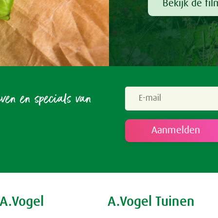
Bekijk de fil
even en specials van
 A.Vogel
A.Vogel Tuinen