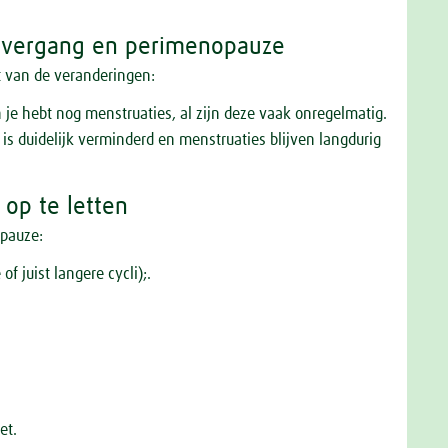
e overgang en perimenopauze
nst van de veranderingen:
e hebt nog menstruaties, al zijn deze vaak onregelmatig.
 is duidelijk verminderd en menstruaties blijven langdurig
op te letten
opauze:
f juist langere cycli);.
vet.