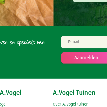
even en specials van
 A.Vogel
A.Vogel Tuinen
ogel
Over A.Vogel tuinen