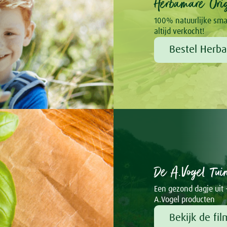
Herbamare Orig
100% natuurlijke sma
altijd verkocht!
Bestel Herba
De A.Vogel Tui
Een gezond dagje uit 
A.Vogel producten
Bekijk de fil