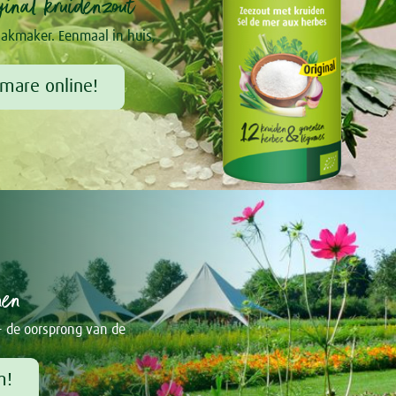
inal kruidenzout
akmaker. Eenmaal in huis,
mare online!
nen
- de oorsprong van de
m!